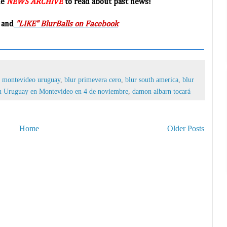
he
NEWS ARCHIVE
to read about past news!
 and
"LIKE" BlurBalls on Facebook
r montevideo uruguay
,
blur primevera cero
,
blur south america
,
blur
en Uruguay en Montevideo en 4 de noviembre
,
damon albarn tocará
Home
Older Posts