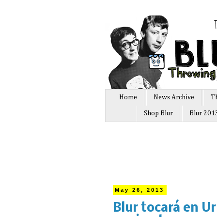
Home
News Archive
T
Shop Blur
Blur 201
May 26, 2013
Blur tocará en U