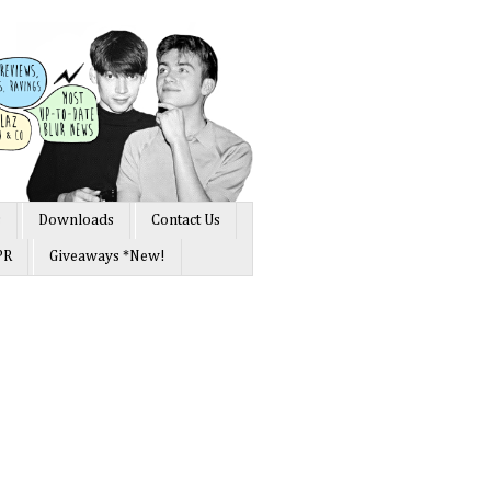
s
Downloads
Contact Us
PR
Giveaways *New!