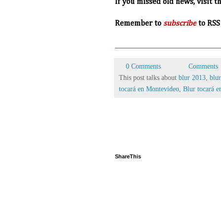
If you missed old news, visit t
R
emember to
subscribe
to RSS
0 Comments
Comments
This post talks about
blur 2013
,
blu
tocará en Montevideo
,
Blur tocará 
ShareThis