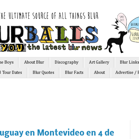
he Boys
About Blur
Discography
Art Gallery
Blur Link
3 Tour Dates
Blur Quotes
Blur Facts
About
Advertise / 
ruguay en Montevideo en 4 de